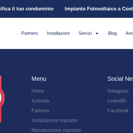
ifica il tuo condominio
Impianto Fotovoltaico a Cos
Partners
Installazioni
Servizi
Blog
Are
Menu
Social Ne
Home
Instagram
Azienda
LinkedIN
Partners
Facebook
Installazione impianto
Manutenzione impianto