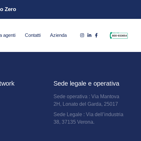
to Zero
a agenti
Contatti
Azienda
twork
Sede legale e operativa
Sede operativa : Via Mantova
2H, Lonato del Garda, 25017
Sede Legale : Via dell’industria
38, 37135 Verona.