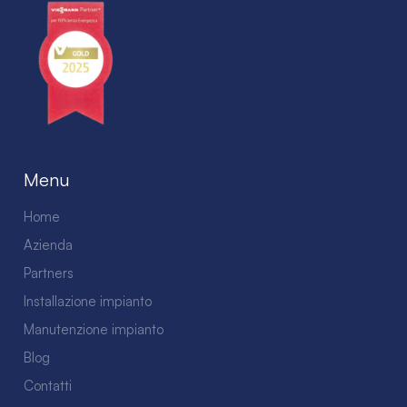
Menu
Home
Azienda
Partners
Installazione impianto
Manutenzione impianto
Blog
Contatti