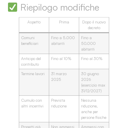
Riepilogo modifiche
Aspetto
Prima
Dopo il nuovo
decreto
Comuni
Fino a 5.000
Fino a
beneficiari
abitanti
50.000
abitanti
Anticipo del
Fino al 10%
Fino al 30%
contributo
Termine lavori
31 marzo
30 giugno
2025
2026
(esercizio max
31/12/2027)
Cumulo con
Prevista
Nessuna
altri incentivi
riduzione
riduzione,
anche per
persone fisiche
Progetti già
Non ammessi
Ammessi con