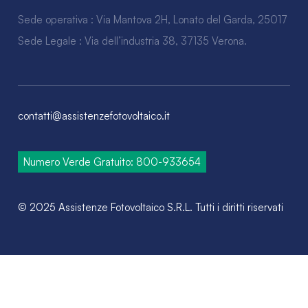
Sede operativa : Via Mantova 2H, Lonato del Garda, 25017
Sede Legale : Via dell’industria 38, 37135 Verona.
contatti@assistenzefotovoltaico.it
Numero Verde Gratuito: 800-933654
© 2025 Assistenze Fotovoltaico S.R.L. Tutti i diritti riservati